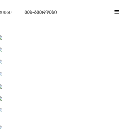
EN
ქა
ტინგი
ვებ-გვერდები