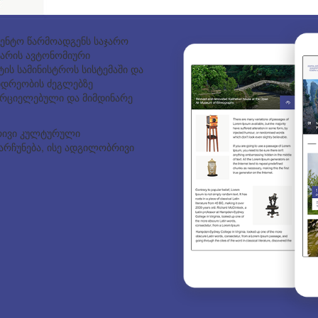
გენტო წარმოადგენს საჯარო
არის ავტონომიური
ის სამინისტროს სისტემაში და
იდრეობის ძეგლებზე
ხორციელებული და მიმდინარე
რივი კულტურული
რჩუნება, ისე ადგილობრივი