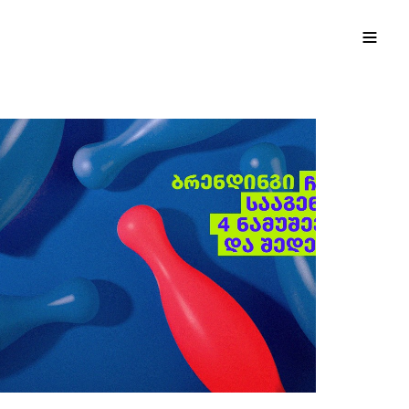
EN
ქა