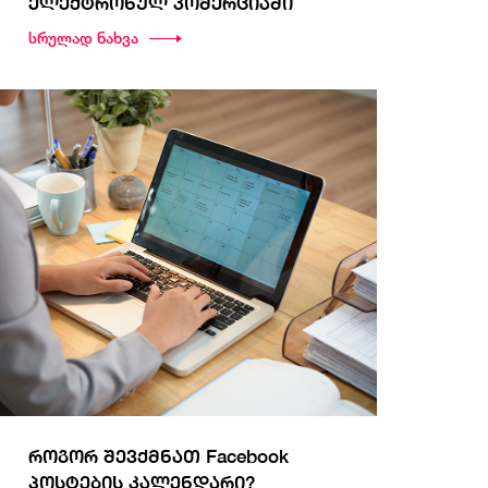
ელექტრონულ კომერციაში
სრულად ნახვა
როგორ შევქმნათ Facebook
პოსტების კალენდარი?