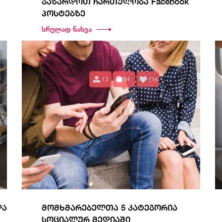
გაზარდოთ ჩართულობა Facebook
პოსტებზე
სრულად ნახვა
და
მომხმარებელთა 5 კატეგორია
სოციალურ მედიაში