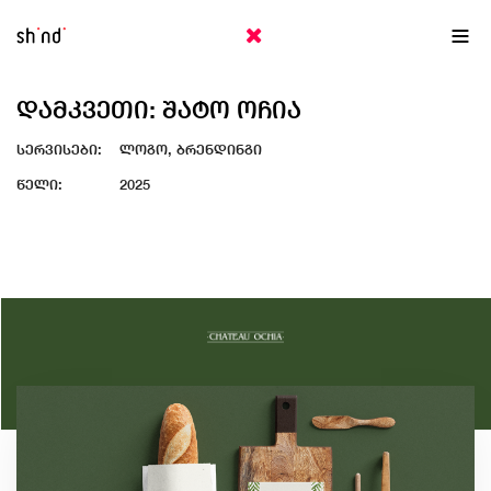
EN
ქა
ᲓᲐᲛᲙᲕᲔᲗᲘ: ᲨᲐᲢᲝ ᲝᲩᲘᲐ
სერვისები:
ლოგო, ბრენდინგი
წელი:
2025