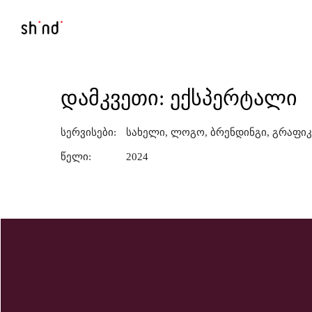
ᲓᲐᲛᲙᲕᲔᲗᲘ: ᲔᲥᲡᲞᲔᲠᲢᲐᲚᲘ
სერვისები:
სახელი, ლოგო, ბრენდინგი, გრაფიკ
წელი:
2024